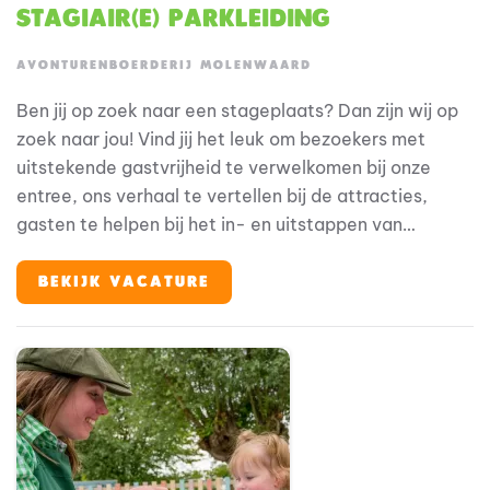
Stagiair(e) Parkleiding
AVONTURENBOERDERIJ MOLENWAARD
Ben jij op zoek naar een stageplaats? Dan zijn wij op
zoek naar jou! Vind jij het leuk om bezoekers met
uitstekende gastvrijheid te verwelkomen bij onze
entree, ons verhaal te vertellen bij de attracties,
gasten te helpen bij het in- en uitstappen van
attracties, bezoekers de lekkerste Hollandse
producten te laten proeven in de horeca of om de
BEKIJK VACATURE
leukste Fien & Teun merchandise in onze mooie
gethematiseerde souvenirwinkels te verkopen? Dan is
dit de perfecte stageplaats voor jou!