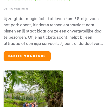
DE TOVERTUIN
Jij zorgt dat magie écht tot leven komt! Stel je voor:
het park opent, kinderen rennen enthousiast naar
binnen en jij staat klaar om ze een onvergetelijke dag
te bezorgen. Of je nu tickets scant, helpt bij een
attractie of een ijsje serveert. Jij bent onderdeel van
hun beleving. Bij De Tovertuin stap je in de wereld van
Woezel en Pip, waar alles draait om plezier,
BEKIJK VACATURE
verwondering en jezelf kunnen zijn. En jij? Jij zorgt
ervoor dat elke gast zich welkom voelt vanaf het
eerste moment. Geen dag is hetzelfde en juist dát
maakt deze baan zo leuk. Momenteel geldt voor deze
functie een wachtlijst. Solliciteren is uiteraard
mogelijk; wij nemen contact op zodra er ruimte
beschikbaar is.