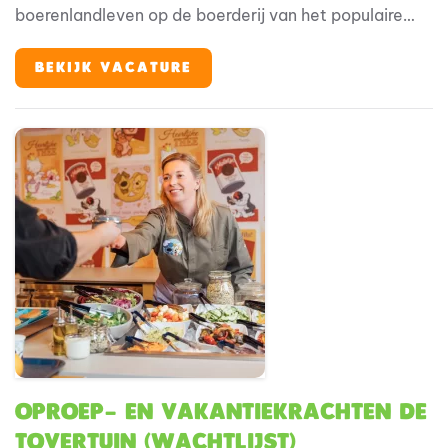
boerenlandleven op de boerderij van het populaire
boertje en boerinnetje Fien en Teun. Waar spelen
ontdekken is! Binnen deze bijzondere omgeving speelt
BEKIJK VACATURE
horeca een belangrijke rol in de totale gastbeleving.
Oproep- en vakantiekrachten De
Tovertuin (wachtlijst)