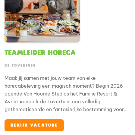
Teamleider Horeca
DE TOVERTUIN
Maak jij samen met jouw team van elke
horecabeleving een magisch moment? Begin 2026
opende Van Hoorne Studios het Familie Resort &
Avonturenpark de Tovertuin: een volledig
gethematiseerde en fantasierijke bestemming voor
families met jonge kinderen. Binnen deze bijzondere
omgeving speelt horeca een belangrijke rol in de
BEKIJK VACATURE
totale gastbeleving.