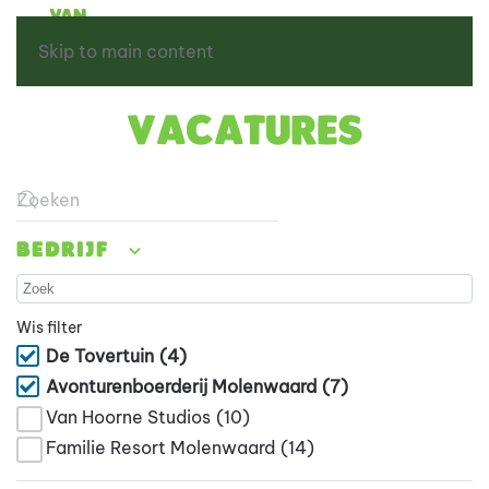
Skip to main content
Vacatures
Type 2 or more characters for results.
Bedrijf
Wis filter
De Tovertuin
(4)
Avonturenboerderij Molenwaard
(7)
Van Hoorne Studios
(10)
Familie Resort Molenwaard
(14)