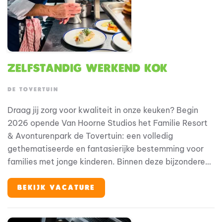
Zelfstandig Werkend Kok
DE TOVERTUIN
Draag jij zorg voor kwaliteit in onze keuken? Begin
2026 opende Van Hoorne Studios het Familie Resort
& Avonturenpark de Tovertuin: een volledig
gethematiseerde en fantasierijke bestemming voor
families met jonge kinderen. Binnen deze bijzondere
omgeving speelt horeca een belangrijke rol in de
totale gastbeleving. Als zelfstandig werkend kok ben
BEKIJK VACATURE
jij medeverantwoordelijk voor het waarborgen van
kwaliteit, structuur en continuïteit binnen de keuken.