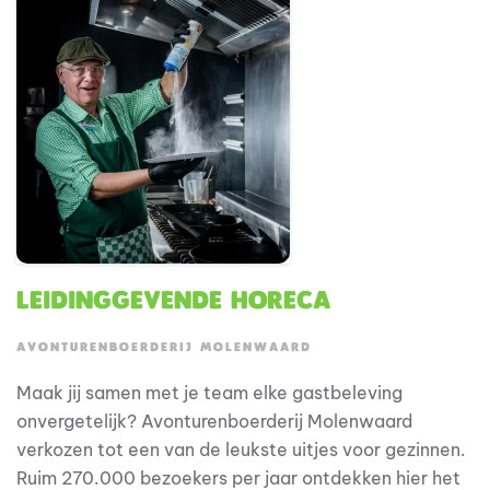
Je werkt nauw samen met de anderen in het keuken
team en draagt actief bij aan een professionele en
efficiënte werkomgeving.
Leidinggevende Horeca
AVONTURENBOERDERIJ MOLENWAARD
Maak jij samen met je team elke gastbeleving
onvergetelijk? Avonturenboerderij Molenwaard
verkozen tot een van de leukste uitjes voor gezinnen.
Ruim 270.000 bezoekers per jaar ontdekken hier het