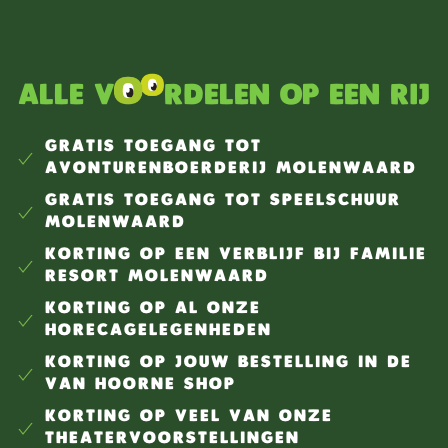
producten te laten proeven in de horeca of om de
leukste Fien & Teun merchandise in onze mooie
gethematiseerde souvenirwinkels te verkopen? Dan is
dit de perfecte stageplaats voor jou!
Alle v
rdelen op een rij
GRATIS TOEGANG TOT
AVONTURENBOERDERIJ MOLENWAARD
GRATIS TOEGANG TOT SPEELSCHUUR
MOLENWAARD
KORTING OP EEN VERBLIJF BIJ FAMILIE
RESORT MOLENWAARD
KORTING OP AL ONZE
HORECAGELEGENHEDEN
KORTING OP JOUW BESTELLING IN DE
VAN HOORNE SHOP
KORTING OP VEEL VAN ONZE
THEATERVOORSTELLINGEN