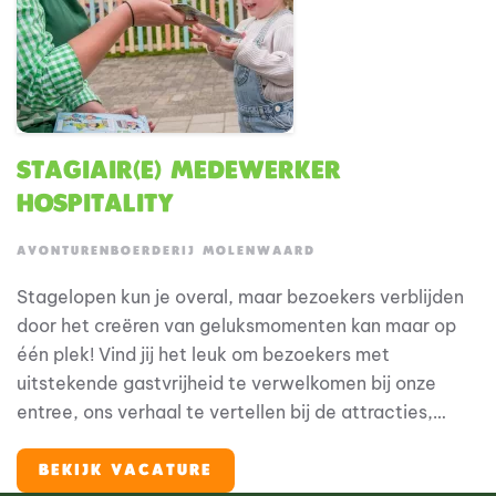
Stagiair(e) Medewerker
Hospitality
AVONTURENBOERDERIJ MOLENWAARD
Stagelopen kun je overal, maar bezoekers verblijden
door het creëren van geluksmomenten kan maar op
één plek! Vind jij het leuk om bezoekers met
uitstekende gastvrijheid te verwelkomen bij onze
entree, ons verhaal te vertellen bij de attracties,
gasten te helpen bij het in- en uitstappen van
attracties, bezoekers de lekkerste Hollandse
BEKIJK VACATURE