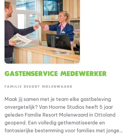
goed bakje friet, heerlijke pizza of vers geschept ijsje
geserveerd vanuit de Frieterie.
Gastenservice medewerker
FAMILIE RESORT MOLENWAARD
Maak jij samen met je team elke gastbeleving
onvergetelijk? Van Hoorne Studios heeft 5 jaar
geleden Familie Resort Molenwaard in Ottoland
geopend. Een volledig gethematiseerde en
fantasierijke bestemming voor families met jonge