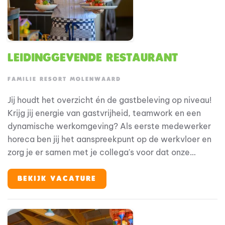
Leidinggevende Restaurant
FAMILIE RESORT MOLENWAARD
Jij houdt het overzicht én de gastbeleving op niveau!
Krijg jij energie van gastvrijheid, teamwork en een
dynamische werkomgeving? Als eerste medewerker
horeca ben jij het aanspreekpunt op de werkvloer en
zorg je er samen met je collega's voor dat onze
gasten optimaal kunnen genieten van hun bezoek. Je
werkt actief mee in de operatie, houdt overzicht
BEKIJK VACATURE
tijdens drukke momenten en zorgt ervoor dat zowel
gasten als collega's op jou kunnen rekenen. Met jouw
enthousiasme en gastvrije instelling draag je iedere