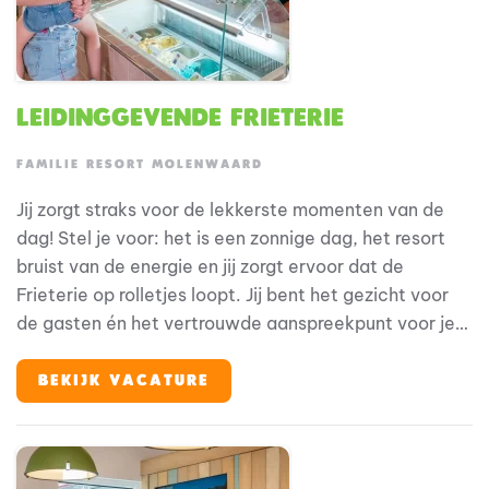
Leidinggevende Frieterie
FAMILIE RESORT MOLENWAARD
Jij zorgt straks voor de lekkerste momenten van de
dag! Stel je voor: het is een zonnige dag, het resort
bruist van de energie en jij zorgt ervoor dat de
Frieterie op rolletjes loopt. Jij bent het gezicht voor
de gasten én het vertrouwde aanspreekpunt voor je
collega’s. Geen dag is hetzelfde en dat maakt dit
werk zo leuk. Bij Familie Resort Molenwaard draait
BEKIJK VACATURE
alles om beleving. Onze gasten -gezinnen met jonge
kinderen- komen hier voor ontspanning en plezier. Jij
draagt daar elke dag aan bij, met een glimlach en een