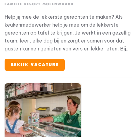
FAMILIE RESORT MOLENWAARD
Help jij mee de lekkerste gerechten te maken? Als
keukenmedewerker help je mee om de lekkerste
gerechten op tafel te krijgen. Je werkt in een gezellig
team, leert elke dag bij en zorgt er samen voor dat
gasten kunnen genieten van vers en lekker eten. Bij
Familie Resort Molenwaard stap je in de wereld van
Fien & Teun, waar alles draait om plezier, ontdekken
BEKIJK VACATURE
en jezelf kunnen zijn. En jij? Jij maakt de vakantie
compleet met het verzorgen van heerlijke maaltijden
en een gastvrije sfeer.