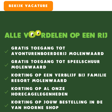
een unieke plek binnen het resort. Je zorgt ervoor dat
BEKIJK VACATURE
de broodjes vers worden afgebakken, de winkel er
verzorgd uitziet, gasten vriendelijk worden geholpen
en alles klaarstaat voor een nieuwe vakantiedag.
Alle v
rdelen op een rij
GRATIS TOEGANG TOT
AVONTURENBOERDERIJ MOLENWAARD
GRATIS TOEGANG TOT SPEELSCHUUR
MOLENWAARD
KORTING OP EEN VERBLIJF BIJ FAMILIE
RESORT MOLENWAARD
KORTING OP AL ONZE
HORECAGELEGENHEDEN
KORTING OP JOUW BESTELLING IN DE
VAN HOORNE SHOP