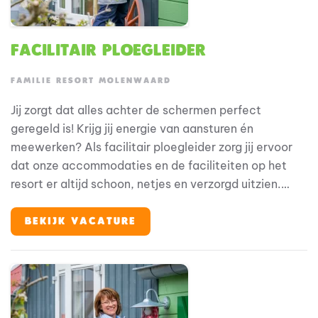
Facilitair ploegleider
FAMILIE RESORT MOLENWAARD
Jij zorgt dat alles achter de schermen perfect
geregeld is! Krijg jij energie van aansturen én
meewerken? Als facilitair ploegleider zorg jij ervoor
dat onze accommodaties en de faciliteiten op het
resort er altijd schoon, netjes en verzorgd uitzien.
Dankzij jouw inzet en overzicht kunnen gasten
zorgeloos genieten van hun verblijf. Je werkt midden
BEKIJK VACATURE
in de operatie, stuurt je team aan en zorgt dat alles
op rolletjes loopt; van planning tot uitvoering.