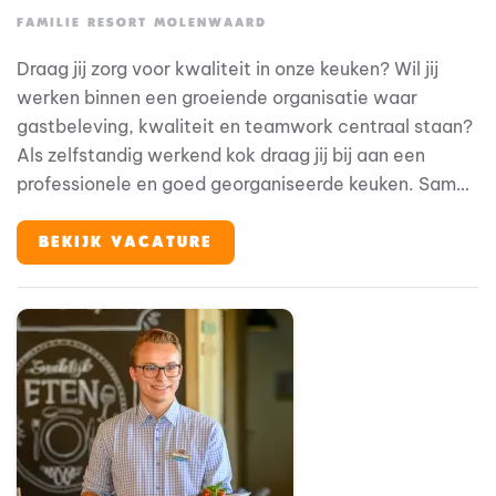
FAMILIE RESORT MOLENWAARD
Draag jij zorg voor kwaliteit in onze keuken? Wil jij
werken binnen een groeiende organisatie waar
gastbeleving, kwaliteit en teamwork centraal staan?
Als zelfstandig werkend kok draag jij bij aan een
professionele en goed georganiseerde keuken. Samen
met je collega’s zorg je dagelijks voor smaakvolle
gerechten en een gastvrije ervaring voor onze
BEKIJK VACATURE
gasten.