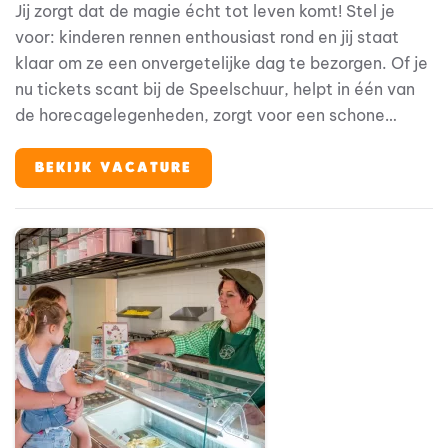
Jij zorgt dat de magie écht tot leven komt! Stel je
voor: kinderen rennen enthousiast rond en jij staat
klaar om ze een onvergetelijke dag te bezorgen. Of je
nu tickets scant bij de Speelschuur, helpt in één van
de horecagelegenheden, zorgt voor een schone
accommodatie - jij bent onderdeel van hun beleving.
Bij Familie Resort Molenwaard stap je in de wereld
BEKIJK VACATURE
van Fien & Teun, waar alles draait om plezier,
ontdekken en jezelf kunnen zijn. En jij? Jij zorgt ervoor
dat elke gast zich welkom voelt vanaf het eerste
moment. Geen dag is hetzelfde en juist dát maakt
deze baan zo leuk.