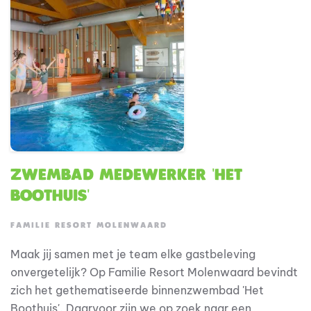
dag bij aan de hoge waardering die ons resort van
gasten ontvangt.
Zwembad medewerker 'Het
Boothuis'
FAMILIE RESORT MOLENWAARD
Maak jij samen met je team elke gastbeleving
onvergetelijk? Op Familie Resort Molenwaard bevindt
zich het gethematiseerde binnenzwembad 'Het
Boothuis'. Daarvoor zijn we op zoek naar een