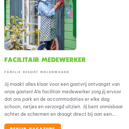
Facilitair Medewerker
FAMILIE RESORT MOLENWAARD
Jij maakt alles klaar voor een gastvrij ontvangst van
onze gasten! Als facilitair medewerker zorg jij ervoor
dat ons park en de accommodaties er elke dag
schoon, netjes en verzorgd uitzien. Jij bent onmisbaar
achter de schermen en draagt direct bij aan een
prettig verblijf voor onze gasten. Bij Familie Resort
Molenwaard stap je in de wereld van Fien & Teun, een