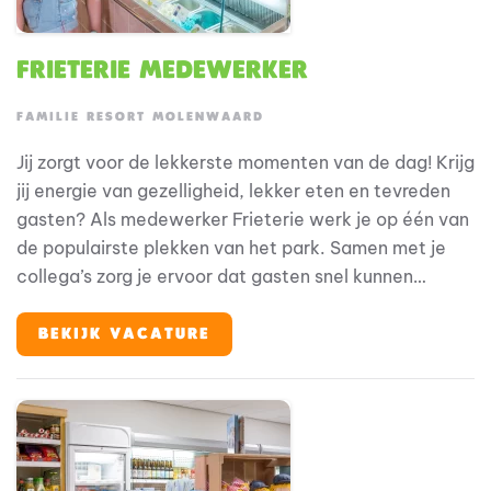
Frieterie medewerker
FAMILIE RESORT MOLENWAARD
Jij zorgt voor de lekkerste momenten van de dag! Krijg
jij energie van gezelligheid, lekker eten en tevreden
gasten? Als medewerker Frieterie werk je op één van
de populairste plekken van het park. Samen met je
collega’s zorg je ervoor dat gasten snel kunnen
genieten van verse friet, snacks, burgers, pizza’s en
ijsjes. Bij Familie Resort Molenwaard draait alles om
BEKIJK VACATURE
beleving voor gezinnen met jonge kinderen. En jij? Jij
maakt die beleving compleet met lekker eten, een
glimlach en een gezellige sfeer.