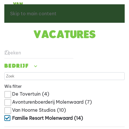
Skip to main content
Vacatures
Type 2 or more characters for results.
Bedrijf
Wis filter
De Tovertuin
(4)
Avonturenboerderij Molenwaard
(7)
Van Hoorne Studios
(10)
Familie Resort Molenwaard
(14)