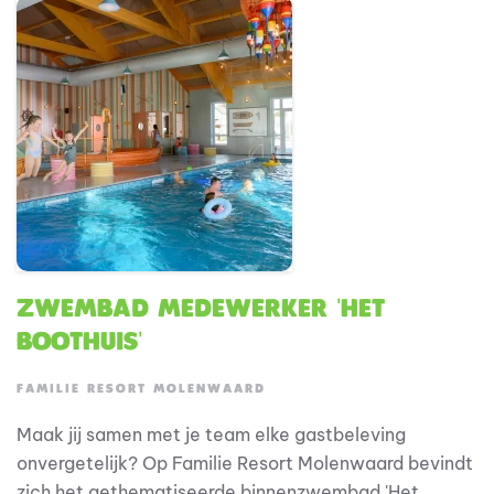
enthousiasme en gastvrije instelling draag je iedere
dag bij aan de hoge waardering die ons resort van
gasten ontvangt.
Zwembad medewerker 'Het
Boothuis'
FAMILIE RESORT MOLENWAARD
Maak jij samen met je team elke gastbeleving
onvergetelijk? Op Familie Resort Molenwaard bevindt
zich het gethematiseerde binnenzwembad 'Het