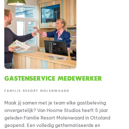
draagt daar elke dag aan bij, met een glimlach en een
goed bakje friet, heerlijke pizza of vers geschept ijsje
geserveerd vanuit de Frieterie.
Gastenservice medewerker
FAMILIE RESORT MOLENWAARD
Maak jij samen met je team elke gastbeleving
onvergetelijk? Van Hoorne Studios heeft 5 jaar
geleden Familie Resort Molenwaard in Ottoland
geopend. Een volledig gethematiseerde en