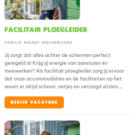
Facilitair ploegleider
FAMILIE RESORT MOLENWAARD
Jij zorgt dat alles achter de schermen perfect
geregeld is! Krijg jij energie van aansturen én
meewerken? Als facilitair ploegleider zorg jij ervoor
dat onze accommodaties en de faciliteiten op het
resort er altijd schoon, netjes en verzorgd uitzien.
Dankzij jouw inzet en overzicht kunnen gasten
zorgeloos genieten van hun verblijf. Je werkt midden
BEKIJK VACATURE
in de operatie, stuurt je team aan en zorgt dat alles
op rolletjes loopt; van planning tot uitvoering.