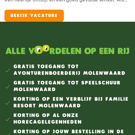
medewerker Kruidenier & Broodjesbakker werk je op
een unieke plek binnen het resort. Je zorgt ervoor dat
BEKIJK VACATURE
de broodjes vers worden afgebakken, de winkel er
verzorgd uitziet, gasten vriendelijk worden geholpen
en alles klaarstaat voor een nieuwe vakantiedag.
Alle v
rdelen op een rij
GRATIS TOEGANG TOT
AVONTURENBOERDERIJ MOLENWAARD
GRATIS TOEGANG TOT SPEELSCHUUR
MOLENWAARD
KORTING OP EEN VERBLIJF BIJ FAMILIE
RESORT MOLENWAARD
KORTING OP AL ONZE
HORECAGELEGENHEDEN
KORTING OP JOUW BESTELLING IN DE