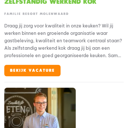
Zelfstandig Werkend Kok
FAMILIE RESORT MOLENWAARD
Draag jij zorg voor kwaliteit in onze keuken? Wil jij
werken binnen een groeiende organisatie waar
gastbeleving, kwaliteit en teamwork centraal staan?
Als zelfstandig werkend kok draag jij bij aan een
professionele en goed georganiseerde keuken. Samen
met je collega’s zorg je dagelijks voor smaakvolle
gerechten en een gastvrije ervaring voor onze
BEKIJK VACATURE
gasten.