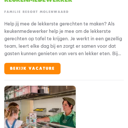
FAMILIE RESORT MOLENWAARD
Help jij mee de lekkerste gerechten te maken? Als
keukenmedewerker help je mee om de lekkerste
gerechten op tafel te krijgen. Je werkt in een gezellig
team, leert elke dag bij en zorgt er samen voor dat
gasten kunnen genieten van vers en lekker eten. Bij
Familie Resort Molenwaard stap je in de wereld van
Fien & Teun, waar alles draait om plezier, ontdekken
BEKIJK VACATURE
en jezelf kunnen zijn. En jij? Jij maakt de vakantie
compleet met het verzorgen van heerlijke maaltijden
en een gastvrije sfeer.