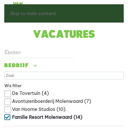
Skip to main content
Vacatures
Type 2 or more characters for results.
Bedrijf
Wis filter
De Tovertuin
(4)
Avonturenboerderij Molenwaard
(7)
Van Hoorne Studios
(10)
Familie Resort Molenwaard
(14)