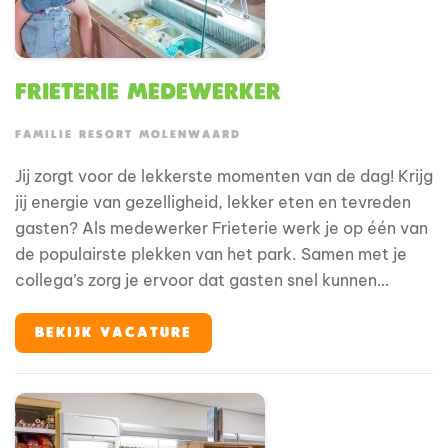
Frieterie medewerker
FAMILIE RESORT MOLENWAARD
Jij zorgt voor de lekkerste momenten van de dag! Krijg
jij energie van gezelligheid, lekker eten en tevreden
gasten? Als medewerker Frieterie werk je op één van
de populairste plekken van het park. Samen met je
collega’s zorg je ervoor dat gasten snel kunnen
genieten van verse friet, snacks, burgers, pizza’s en
ijsjes. Bij Familie Resort Molenwaard draait alles om
BEKIJK VACATURE
beleving voor gezinnen met jonge kinderen. En jij? Jij
maakt die beleving compleet met lekker eten, een
glimlach en een gezellige sfeer.