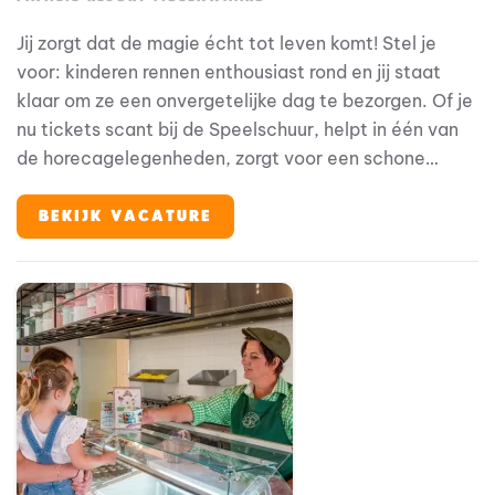
Jij zorgt dat de magie écht tot leven komt! Stel je
voor: kinderen rennen enthousiast rond en jij staat
klaar om ze een onvergetelijke dag te bezorgen. Of je
nu tickets scant bij de Speelschuur, helpt in één van
de horecagelegenheden, zorgt voor een schone
accommodatie - jij bent onderdeel van hun beleving.
Bij Familie Resort Molenwaard stap je in de wereld
BEKIJK VACATURE
van Fien & Teun, waar alles draait om plezier,
ontdekken en jezelf kunnen zijn. En jij? Jij zorgt ervoor
dat elke gast zich welkom voelt vanaf het eerste
moment. Geen dag is hetzelfde en juist dát maakt
deze baan zo leuk.