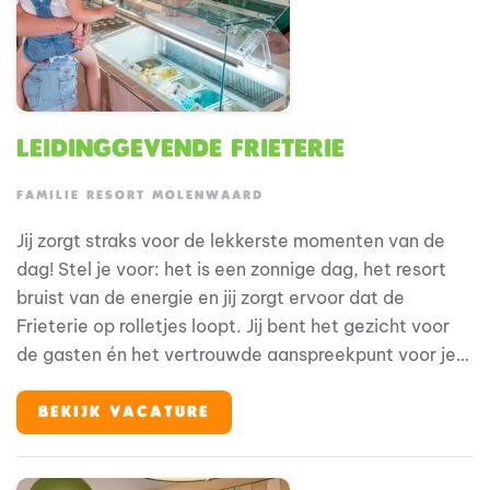
Leidinggevende Frieterie
FAMILIE RESORT MOLENWAARD
Jij zorgt straks voor de lekkerste momenten van de
dag! Stel je voor: het is een zonnige dag, het resort
bruist van de energie en jij zorgt ervoor dat de
Frieterie op rolletjes loopt. Jij bent het gezicht voor
de gasten én het vertrouwde aanspreekpunt voor je
collega’s. Geen dag is hetzelfde en dat maakt dit
werk zo leuk. Bij Familie Resort Molenwaard draait
BEKIJK VACATURE
alles om beleving. Onze gasten -gezinnen met jonge
kinderen- komen hier voor ontspanning en plezier. Jij