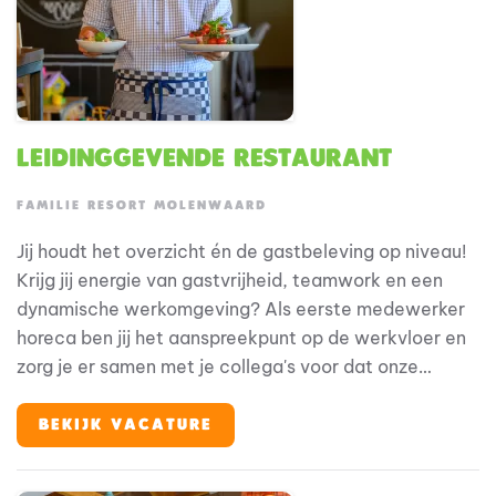
Leidinggevende Restaurant
FAMILIE RESORT MOLENWAARD
Jij houdt het overzicht én de gastbeleving op niveau!
Krijg jij energie van gastvrijheid, teamwork en een
dynamische werkomgeving? Als eerste medewerker
horeca ben jij het aanspreekpunt op de werkvloer en
zorg je er samen met je collega's voor dat onze
gasten optimaal kunnen genieten van hun bezoek. Je
werkt actief mee in de operatie, houdt overzicht
BEKIJK VACATURE
tijdens drukke momenten en zorgt ervoor dat zowel
gasten als collega's op jou kunnen rekenen. Met jouw