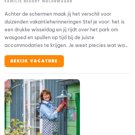
FAMILIE RESORT MOLENWAARD
Achter de schermen maak jij het verschil voor
duizenden vakantieherinneringen Stel je voor: het is
een drukke wisseldag en jij rijdt over het park om
wasgoed en spullen op tijd bij de juiste
accommodaties te krijgen. Je weet precies wat waar
nodig is en zorgt dat alles klaarstaat voor de
volgende gasten. Samen met je collega’s zorg je
BEKIJK VACATURE
ervoor dat achter de schermen alles goed geregeld
is. Dat merken onze gasten meteen! Bij Familie Resort
Molenwaard stap je in de wereld van Fien & Teun, een
beleveniswereld voor families met jonge kinderen. En
jij? Jij zorgt ervoor dat elke gast zich welkom voelt
vanaf het eerste moment.