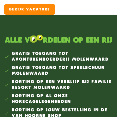
medewerker Kruidenier & Broodjesbakker werk je op
een unieke plek binnen het resort. Je zorgt ervoor dat
BEKIJK VACATURE
de broodjes vers worden afgebakken, de winkel er
verzorgd uitziet, gasten vriendelijk worden geholpen
en alles klaarstaat voor een nieuwe vakantiedag.
Alle v
rdelen op een rij
GRATIS TOEGANG TOT
AVONTURENBOERDERIJ MOLENWAARD
GRATIS TOEGANG TOT SPEELSCHUUR
MOLENWAARD
KORTING OP EEN VERBLIJF BIJ FAMILIE
RESORT MOLENWAARD
KORTING OP AL ONZE
HORECAGELEGENHEDEN
KORTING OP JOUW BESTELLING IN DE
VAN HOORNE SHOP