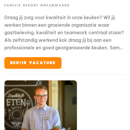
FAMILIE RESORT MOLENWAARD
Draag jij zorg voor kwaliteit in onze keuken? Wil jij
werken binnen een groeiende organisatie waar
gastbeleving, kwaliteit en teamwork centraal staan?
Als zelfstandig werkend kok draag jij bij aan een
professionele en goed georganiseerde keuken. Samen
met je collega’s zorg je dagelijks voor smaakvolle
gerechten en een gastvrije ervaring voor onze
BEKIJK VACATURE
gasten.