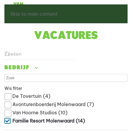
Skip to main content
Vacatures
Type 2 or more characters for results.
Bedrijf
Wis filter
De Tovertuin
(4)
Avonturenboerderij Molenwaard
(7)
Van Hoorne Studios
(10)
Familie Resort Molenwaard
(14)