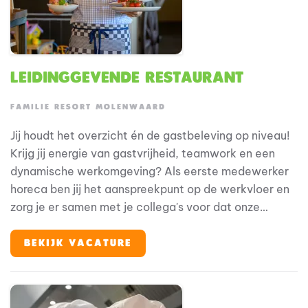
Leidinggevende Restaurant
FAMILIE RESORT MOLENWAARD
Jij houdt het overzicht én de gastbeleving op niveau!
Krijg jij energie van gastvrijheid, teamwork en een
dynamische werkomgeving? Als eerste medewerker
horeca ben jij het aanspreekpunt op de werkvloer en
zorg je er samen met je collega's voor dat onze
gasten optimaal kunnen genieten van hun bezoek. Je
werkt actief mee in de operatie, houdt overzicht
BEKIJK VACATURE
tijdens drukke momenten en zorgt ervoor dat zowel
gasten als collega's op jou kunnen rekenen. Met jouw
enthousiasme en gastvrije instelling draag je iedere