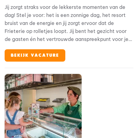
Jij zorgt straks voor de lekkerste momenten van de
dag! Stel je voor: het is een zonnige dag, het resort
bruist van de energie en jij zorgt ervoor dat de
Frieterie op rolletjes loopt. Jij bent het gezicht voor
de gasten én het vertrouwde aanspreekpunt voor je
collega’s. Geen dag is hetzelfde en dat maakt dit
werk zo leuk. Bij Familie Resort Molenwaard draait
BEKIJK VACATURE
alles om beleving. Onze gasten -gezinnen met jonge
kinderen- komen hier voor ontspanning en plezier. Jij
draagt daar elke dag aan bij, met een glimlach en een
goed bakje friet, heerlijke pizza of vers geschept ijsje
geserveerd vanuit de Frieterie.