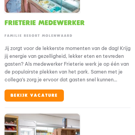
Frieterie medewerker
FAMILIE RESORT MOLENWAARD
Jij zorgt voor de lekkerste momenten van de dag! Krijg
jij energie van gezelligheid, lekker eten en tevreden
gasten? Als medewerker Frieterie werk je op één van
de populairste plekken van het park. Samen met je
collega’s zorg je ervoor dat gasten snel kunnen
genieten van verse friet, snacks, burgers, pizza’s en
ijsjes. Bij Familie Resort Molenwaard draait alles om
BEKIJK VACATURE
beleving voor gezinnen met jonge kinderen. En jij? Jij
maakt die beleving compleet met lekker eten, een
glimlach en een gezellige sfeer.