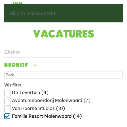
Skip to main content
Vacatures
Type 2 or more characters for results.
Bedrijf
Wis filter
De Tovertuin
(4)
Avonturenboerderij Molenwaard
(7)
Van Hoorne Studios
(10)
Familie Resort Molenwaard
(14)