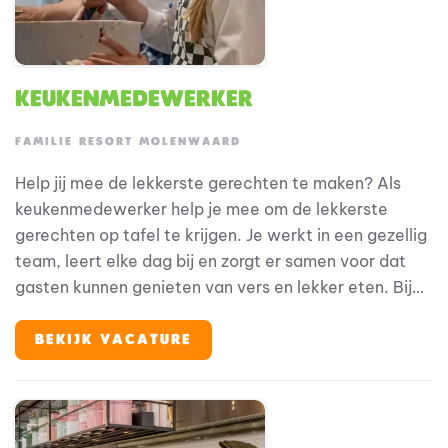
Keukenmedewerker
FAMILIE RESORT MOLENWAARD
Help jij mee de lekkerste gerechten te maken? Als
keukenmedewerker help je mee om de lekkerste
gerechten op tafel te krijgen. Je werkt in een gezellig
team, leert elke dag bij en zorgt er samen voor dat
gasten kunnen genieten van vers en lekker eten. Bij
Familie Resort Molenwaard stap je in de wereld van
Fien & Teun, waar alles draait om plezier, ontdekken
BEKIJK VACATURE
en jezelf kunnen zijn. En jij? Jij maakt de vakantie
compleet met het verzorgen van heerlijke maaltijden
en een gastvrije sfeer.