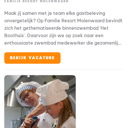
FAMILIE RESORT MOLENWAARD
Maak jij samen met je team elke gastbeleving
onvergetelijk? Op Familie Resort Molenwaard bevindt
zich het gethematiseerde binnenzwembad 'Het
Boothuis'. Daarvoor zijn we op zoek naar een
enthousiaste zwembad medewerker die gezamenlijk
met collega's en de technische dienst
verantwoordelijk is voor het operationeel draaien van
BEKIJK VACATURE
het zwembad. Bij Familie Resort Molenwaard stap je
in de wereld van Fien & Teun, waar alles draait om
plezier, ontdekken en jezelf kunnen zijn. En jij? Jij zorgt
ervoor dat elke gast zich welkom voelt vanaf het
eerste moment.