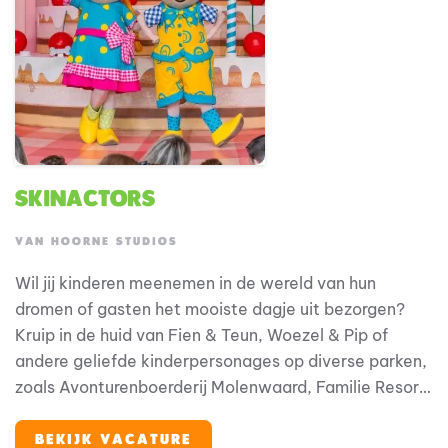
Skinactors
VAN HOORNE STUDIOS
Wil jij kinderen meenemen in de wereld van hun
dromen of gasten het mooiste dagje uit bezorgen?
Kruip in de huid van Fien & Teun, Woezel & Pip of
andere geliefde kinderpersonages op diverse parken,
zoals Avonturenboerderij Molenwaard, Familie Resort
Molenwaard, Avonturenpark en Familie Resort De
Tovertuin, maar ook op andere (internationale)
BEKIJK VACATURE