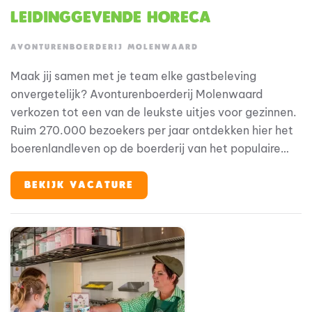
Leidinggevende Horeca
AVONTURENBOERDERIJ MOLENWAARD
Maak jij samen met je team elke gastbeleving
onvergetelijk? Avonturenboerderij Molenwaard
verkozen tot een van de leukste uitjes voor gezinnen.
Ruim 270.000 bezoekers per jaar ontdekken hier het
boerenlandleven op de boerderij van het populaire
boertje en boerinnetje Fien en Teun. Waar spelen
ontdekken is! Binnen deze bijzondere omgeving speelt
BEKIJK VACATURE
horeca een belangrijke rol in de totale gastbeleving.