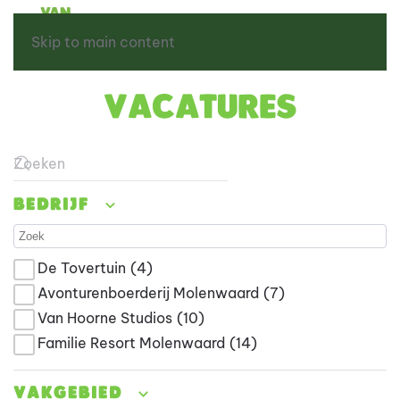
Skip to main content
Vacatures
Type 2 or more characters for results.
Bedrijf
De Tovertuin
(4)
Avonturenboerderij Molenwaard
(7)
Van Hoorne Studios
(10)
Familie Resort Molenwaard
(14)
Vakgebied