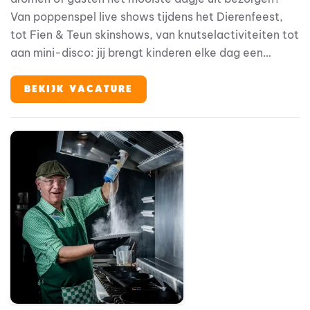
Van poppenspel live shows tijdens het Dierenfeest,
tot Fien & Teun skinshows, van knutselactiviteiten tot
aan mini-disco: jij brengt kinderen elke dag een
onvergetelijke ervaring. Zit je vol energie en
creativiteit? En zoek je een plek waar je zowel kan
BEKIJK VACATURE
spelen, zingen als entertainment geven?