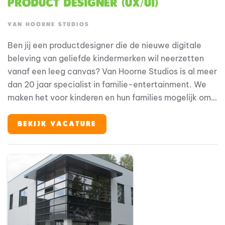
Product Designer (UX/UI)
VAN HOORNE STUDIOS
Ben jij een productdesigner die de nieuwe digitale
beleving van geliefde kindermerken wil neerzetten
vanaf een leeg canvas? Van Hoorne Studios is al meer
dan 20 jaar specialist in familie-entertainment. We
maken het voor kinderen en hun families mogelijk om
hun helden te ontmoeten, op elke plek en elk
moment. We zijn eigenaar van geliefde merken als
BEKIJK VACATURE
Fien & Teun, Woezel & Pip en Mike & Molly, en werken
vanuit een 360°-visie: van theatervoorstellingen,
films en tv tot merchandise, licensing en onze eigen
parken en resorts (Avonturenboerderij Molenwaard,
Familie Resort Molenwaard en De Tovertuin). We
bouwen aan een centraal klantplatform dat al onze
merken, concepten en gastcontacten samenbrengt: