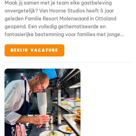
Maak jij samen met je team elke gastbeleving
onvergetelijk? Van Hoorne Studios heeft 5 jaar
geleden Familie Resort Molenwaard in Ottoland
geopend. Een volledig gethematiseerde en
fantasierijke bestemming voor families met jonge
kinderen, waar onze gasten in de beleveniswereld van
Fien & Teun stappen. Binnen deze bijzondere
BEKIJK VACATURE
omgeving speelt Gastenservice een belangrijke rol in
de totale gastbeleving.