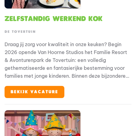
Zelfstandig Werkend Kok
DE TOVERTUIN
Draag jij zorg voor kwaliteit in onze keuken? Begin
2026 opende Van Hoorne Studios het Familie Resort
& Avonturenpark de Tovertuin: een volledig
gethematiseerde en fantasierijke bestemming voor
families met jonge kinderen. Binnen deze bijzondere
omgeving speelt horeca een belangrijke rol in de
totale gastbeleving. Als zelfstandig werkend kok ben
BEKIJK VACATURE
jij medeverantwoordelijk voor het waarborgen van
kwaliteit, structuur en continuïteit binnen de keuken.
Je werkt nauw samen met de anderen in het keuken
team en draagt actief bij aan een professionele en
efficiënte werkomgeving.