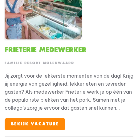
Frieterie medewerker
FAMILIE RESORT MOLENWAARD
Jij zorgt voor de lekkerste momenten van de dag! Krijg
jij energie van gezelligheid, lekker eten en tevreden
gasten? Als medewerker Frieterie werk je op één van
de populairste plekken van het park. Samen met je
collega’s zorg je ervoor dat gasten snel kunnen
genieten van verse friet, snacks, burgers, pizza’s en
ijsjes. Bij Familie Resort Molenwaard draait alles om
BEKIJK VACATURE
beleving voor gezinnen met jonge kinderen. En jij? Jij