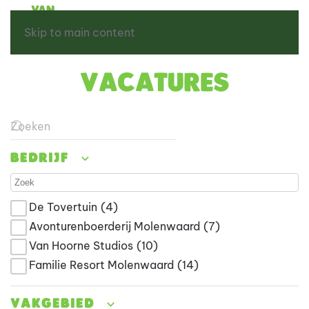
Skip to main content
Vacatures
Type 2 or more characters for results.
Bedrijf
De Tovertuin
(4)
Avonturenboerderij Molenwaard
(7)
Van Hoorne Studios
(10)
Familie Resort Molenwaard
(14)
Vakgebied