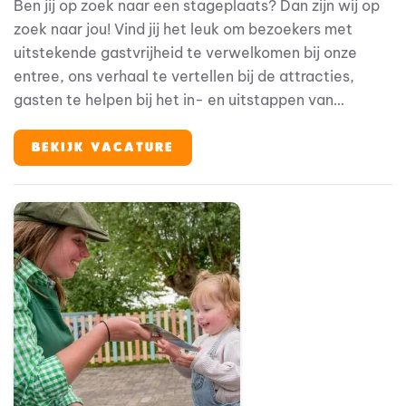
Ben jij op zoek naar een stageplaats? Dan zijn wij op
zoek naar jou! Vind jij het leuk om bezoekers met
uitstekende gastvrijheid te verwelkomen bij onze
entree, ons verhaal te vertellen bij de attracties,
gasten te helpen bij het in- en uitstappen van
attracties, bezoekers de lekkerste Hollandse
producten te laten proeven in de horeca of om de
BEKIJK VACATURE
leukste Fien & Teun merchandise in onze mooie
gethematiseerde souvenirwinkels te verkopen? Dan is
dit de perfecte stageplaats voor jou!