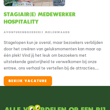
Stagiair(e) Medewerker
Hospitality
AVONTURENBOERDERIJ MOLENWAARD
Stagelopen kun je overal, maar bezoekers verblijden
door het creëren van geluksmomenten kan maar op
één plek! Vind jij het leuk om bezoekers met
uitstekende gastvrijheid te verwelkomen bij onze
entree, ons verhaal te vertellen bij de attracties,
gasten te helpen bij het in- en uitstappen van
attracties, bezoekers de lekkerste Hollandse
BEKIJK VACATURE
producten te laten proeven in de horeca of om de
leukste Fien & Teun merchandise in onze mooie
gethematiseerde souvenirwinkels te verkopen? Dan is
dit de perfecte stageplaats voor jou!