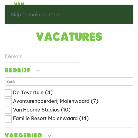
Skip to main content
Vacatures
Type 2 or more characters for results.
Bedrijf
De Tovertuin
(4)
Avonturenboerderij Molenwaard
(7)
Van Hoorne Studios
(10)
Familie Resort Molenwaard
(14)
Vakgebied