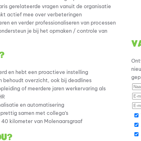
ris gerelateerde vragen vanuit de organisatie
nkt actief mee over verbeteringen
seren en verder professionaliseren van processen
ondersteun je bij het opmaken / controle van
V
?
Ont
nie
rd en hebt een proactieve instelling
gep
en behoudt overzicht, ook bij deadlines
pleiding of meerdere jaren werkervaring als
/HR
malisatie en automatisering
prettig samen met collega’s
ca 40 kilometer van Molenaarsgraaf
ou?