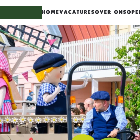
HOME
VACATURES
OVER ONS
OPE
haracters for results.