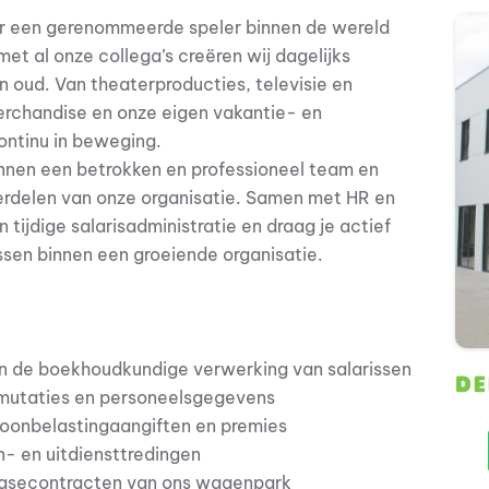
aar een gerenommeerde speler binnen de wereld
t al onze collega’s creëren wij dagelijks
n oud. Van theaterproducties, televisie en
rchandise en onze eigen vakantie- en
ontinu in beweging.
binnen een betrokken en professioneel team en
erdelen van onze organisatie. Samen met HR en
 tijdige salarisadministratie en draag je actief
ssen binnen een groeiende organisatie.
an de boekhoudkundige verwerking van salarissen
DE
ismutaties en personeelsgegevens
 loonbelastingaangiften en premies
- en uitdiensttredingen
 leasecontracten van ons wagenpark