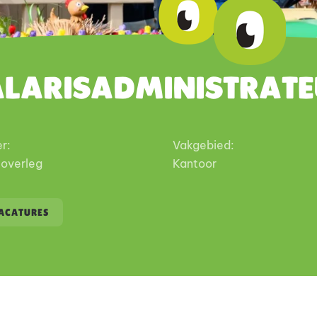
alarisadministrate
r:
Vakgebied:
 overleg
Kantoor
VACATURES