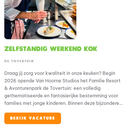
Zelfstandig Werkend Kok
DE TOVERTUIN
Draag jij zorg voor kwaliteit in onze keuken? Begin
2026 opende Van Hoorne Studios het Familie Resort
& Avonturenpark de Tovertuin: een volledig
gethematiseerde en fantasierijke bestemming voor
families met jonge kinderen. Binnen deze bijzondere
omgeving speelt horeca een belangrijke rol in de
totale gastbeleving. Als zelfstandig werkend kok ben
BEKIJK VACATURE
jij medeverantwoordelijk voor het waarborgen van