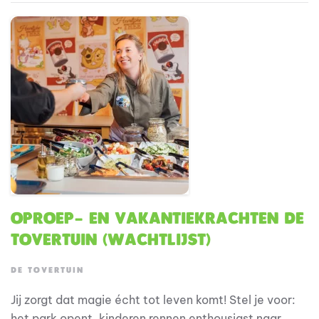
kwaliteit, structuur en continuïteit binnen de keuken.
Je werkt nauw samen met de anderen in het keuken
team en draagt actief bij aan een professionele en
efficiënte werkomgeving.
Oproep- en vakantiekrachten De
Tovertuin (wachtlijst)
DE TOVERTUIN
Jij zorgt dat magie écht tot leven komt! Stel je voor:
het park opent, kinderen rennen enthousiast naar