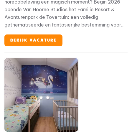
horecabeleving een magisch moment? Begin 2026
opende Van Hoorne Studios het Familie Resort &
Avonturenpark de Tovertuin: een volledig
gethematiseerde en fantasierijke bestemming voor
families met jonge kinderen. Binnen deze bijzondere
omgeving speelt horeca een belangrijke rol in de
BEKIJK VACATURE
totale gastbeleving.