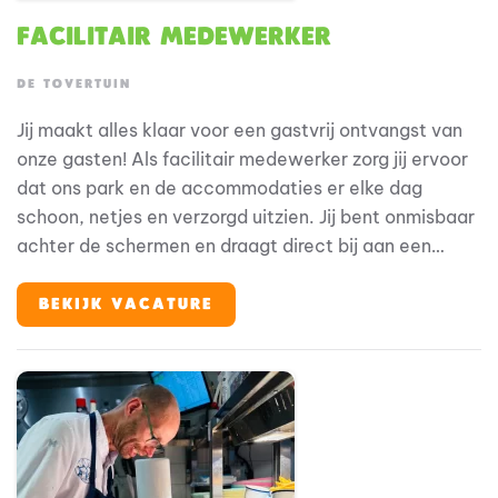
Facilitair Medewerker
DE TOVERTUIN
Jij maakt alles klaar voor een gastvrij ontvangst van
onze gasten! Als facilitair medewerker zorg jij ervoor
dat ons park en de accommodaties er elke dag
schoon, netjes en verzorgd uitzien. Jij bent onmisbaar
achter de schermen en draagt direct bij aan een
prettig verblijf voor onze gasten. Bij De Tovertuin stap
je in de wereld van Woezel en Pip, waar alles draait
BEKIJK VACATURE
om plezier, verwondering en jezelf kunnen zijn. En jij?
Jij zorgt ervoor dat elke gast zich welkom voelt vanaf
het eerste moment.