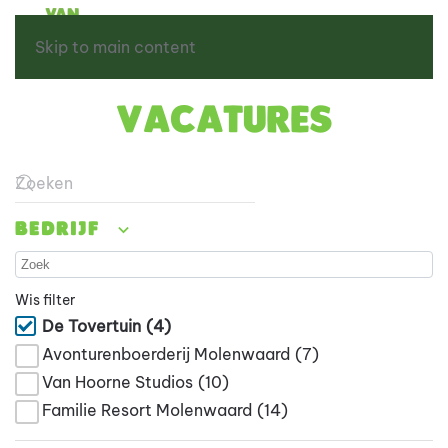
Skip to main content
Vacatures
Type 2 or more characters for results.
Bedrijf
Wis filter
De Tovertuin
(4)
Avonturenboerderij Molenwaard
(7)
Van Hoorne Studios
(10)
Familie Resort Molenwaard
(14)