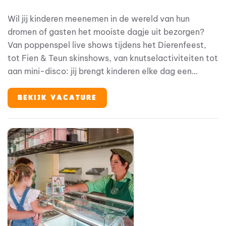
Wil jij kinderen meenemen in de wereld van hun
dromen of gasten het mooiste dagje uit bezorgen?
Van poppenspel live shows tijdens het Dierenfeest,
tot Fien & Teun skinshows, van knutselactiviteiten tot
aan mini-disco: jij brengt kinderen elke dag een
onvergetelijke ervaring. Zit je vol energie en
creativiteit? En zoek je een plek waar je zowel kan
BEKIJK VACATURE
spelen, zingen als entertainment geven?