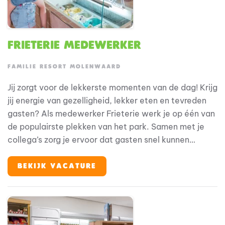
Frieterie medewerker
FAMILIE RESORT MOLENWAARD
Jij zorgt voor de lekkerste momenten van de dag! Krijg
jij energie van gezelligheid, lekker eten en tevreden
gasten? Als medewerker Frieterie werk je op één van
de populairste plekken van het park. Samen met je
collega’s zorg je ervoor dat gasten snel kunnen
genieten van verse friet, snacks, burgers, pizza’s en
ijsjes. Bij Familie Resort Molenwaard draait alles om
BEKIJK VACATURE
beleving voor gezinnen met jonge kinderen. En jij? Jij
maakt die beleving compleet met lekker eten, een
glimlach en een gezellige sfeer.