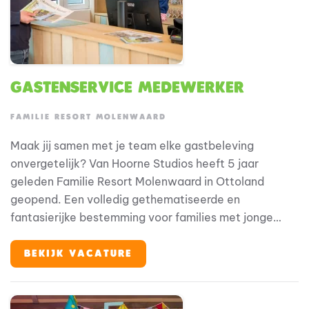
Gastenservice medewerker
FAMILIE RESORT MOLENWAARD
Maak jij samen met je team elke gastbeleving
onvergetelijk? Van Hoorne Studios heeft 5 jaar
geleden Familie Resort Molenwaard in Ottoland
geopend. Een volledig gethematiseerde en
fantasierijke bestemming voor families met jonge
kinderen, waar onze gasten in de beleveniswereld van
Fien & Teun stappen. Binnen deze bijzondere
BEKIJK VACATURE
omgeving speelt Gastenservice een belangrijke rol in
de totale gastbeleving.