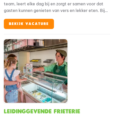
team, leert elke dag bij en zorgt er samen voor dat
gasten kunnen genieten van vers en lekker eten. Bij
Familie Resort Molenwaard stap je in de wereld van
Fien & Teun, waar alles draait om plezier, ontdekken
BEKIJK VACATURE
en jezelf kunnen zijn. En jij? Jij maakt de vakantie
compleet met het verzorgen van heerlijke maaltijden
en een gastvrije sfeer.
Leidinggevende Frieterie