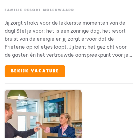
FAMILIE RESORT MOLENWAARD
Jij zorgt straks voor de lekkerste momenten van de
dag! Stel je voor: het is een zonnige dag, het resort
bruist van de energie en jij zorgt ervoor dat de
Frieterie op rolletjes loopt. Jij bent het gezicht voor
de gasten én het vertrouwde aanspreekpunt voor je
collega’s. Geen dag is hetzelfde en dat maakt dit
werk zo leuk. Bij Familie Resort Molenwaard draait
BEKIJK VACATURE
alles om beleving. Onze gasten -gezinnen met jonge
kinderen- komen hier voor ontspanning en plezier. Jij
draagt daar elke dag aan bij, met een glimlach en een
goed bakje friet, heerlijke pizza of vers geschept ijsje
geserveerd vanuit de Frieterie.