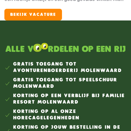
medewerker Kruidenier & Broodjesbakker werk je op
een unieke plek binnen het resort. Je zorgt ervoor dat
BEKIJK VACATURE
de broodjes vers worden afgebakken, de winkel er
verzorgd uitziet, gasten vriendelijk worden geholpen
en alles klaarstaat voor een nieuwe vakantiedag.
Alle v
rdelen op een rij
GRATIS TOEGANG TOT
AVONTURENBOERDERIJ MOLENWAARD
GRATIS TOEGANG TOT SPEELSCHUUR
MOLENWAARD
KORTING OP EEN VERBLIJF BIJ FAMILIE
RESORT MOLENWAARD
KORTING OP AL ONZE
HORECAGELEGENHEDEN
KORTING OP JOUW BESTELLING IN DE