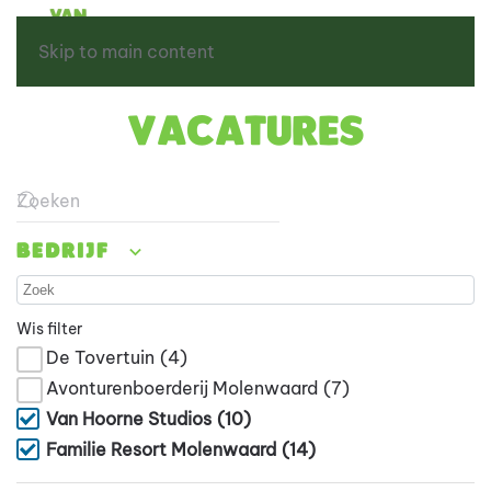
Skip to main content
Vacatures
Type 2 or more characters for results.
Bedrijf
Wis filter
De Tovertuin
(4)
Avonturenboerderij Molenwaard
(7)
Van Hoorne Studios
(10)
Familie Resort Molenwaard
(14)