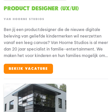
Product Designer (UX/UI)
VAN HOORNE STUDIOS
Ben jij een productdesigner die de nieuwe digitale
beleving van geliefde kindermerken wil neerzetten
vanaf een leeg canvas? Van Hoorne Studios is al meer
dan 20 jaar specialist in familie-entertainment. We
maken het voor kinderen en hun families mogelijk om
hun helden te ontmoeten, op elke plek en elk
moment. We zijn eigenaar van geliefde merken als
BEKIJK VACATURE
Fien & Teun, Woezel & Pip en Mike & Molly, en werken
vanuit een 360°-visie: van theatervoorstellingen,
films en tv tot merchandise, licensing en onze eigen
parken en resorts (Avonturenboerderij Molenwaard,
Familie Resort Molenwaard en De Tovertuin). We
bouwen aan een centraal klantplatform dat al onze