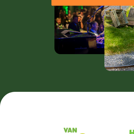
Avont
H