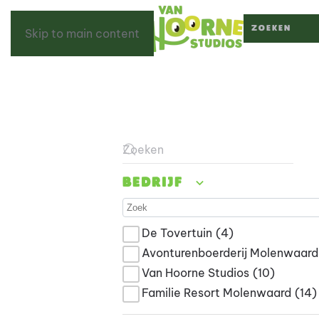
Skip to main content
Type 2 or more c
Type 2 or more characters for result
Bedrijf
De Tovertuin
(4)
Avonturenboerderij Molenwaard
Van Hoorne Studios
(10)
Familie Resort Molenwaard
(14)