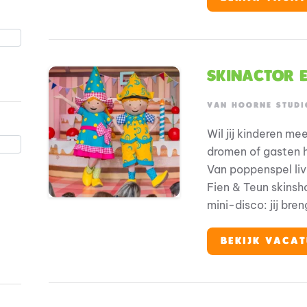
locaties. Zit je vo
inspirerende, cre
Skinactor 
VAN HOORNE STUDI
Wil jij kinderen m
dromen of gasten 
Van poppenspel liv
Fien & Teun skinsh
mini-disco: jij bre
onvergetelijke erva
creativiteit? En zo
BEKIJK VACAT
spelen, zingen als