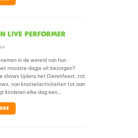
l ambitie? En ben je op zoek naar een
atieve werkomgeving?
en live performer
OS
eenemen in de wereld van hun
het mooiste dagje uit bezorgen?
e shows tijdens het Dierenfeest, tot
ows, van knutselactiviteiten tot aan
ngt kinderen elke dag een
ring. Zit je vol energie en
ek je een plek waar je zowel kan
URE
 entertainment geven?