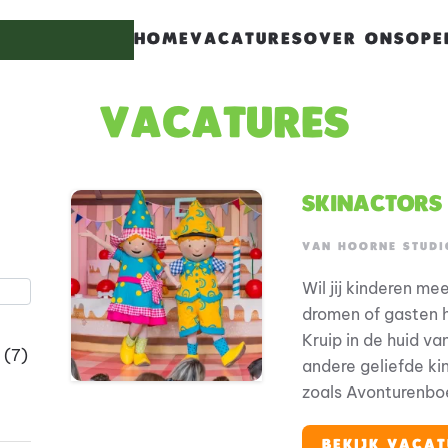
HOME
VACATURES
OVER ONS
OPE
haracters for results.
Vacatures
Skinactors
s.
VAN HOORNE STUDI
Wil jij kinderen m
dromen of gasten 
Kruip in de huid va
(7)
andere geliefde ki
zoals Avonturenboe
Molenwaard, Avont
Tovertuin, maar oo
BEKIJK VACAT