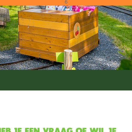
6
urenpark De Tovertuin
eb je een vraag of wil je