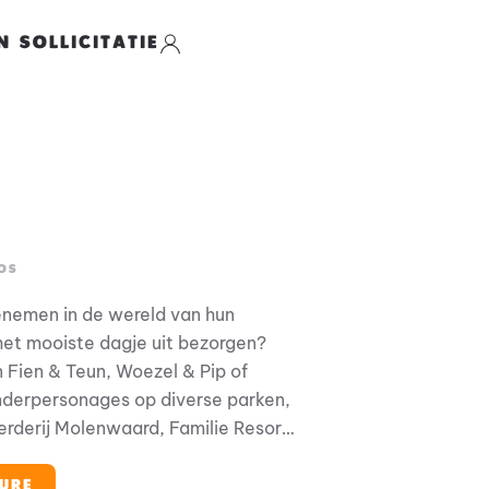
N SOLLICITATIE
OS
eenemen in de wereld van hun
het mooiste dagje uit bezorgen?
n Fien & Teun, Woezel & Pip of
nderpersonages op diverse parken,
rderij Molenwaard, Familie Resort
urenpark en Familie Resort De
k op andere (internationale)
URE