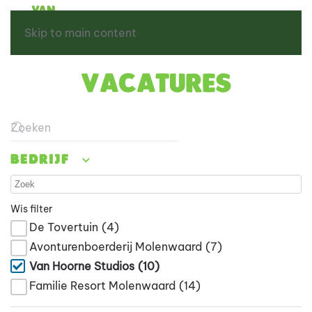
Skip to main content
Vacatures
Type 2 or more characters for results.
Bedrijf
Wis filter
De Tovertuin
(4)
Avonturenboerderij Molenwaard
(7)
Van Hoorne Studios
(10)
Familie Resort Molenwaard
(14)