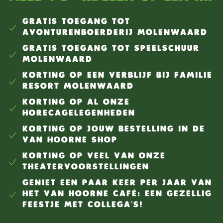
gestructureerd te werken aan meerdere
contentstromen tegelijk. Je vindt het leuk om online
GRATIS TOEGANG TOT
gesprekken en reacties te volgen en zorgvuldig om te
AVONTURENBOERDERIJ MOLENWAARD
gaan met webcare. Je hebt een goede beheersing
GRATIS TOEGANG TOT SPEELSCHUUR
van de Nederlandse taal, zowel mondeling als
MOLENWAARD
schriftelijk. Je hebt affiniteit met familie-
KORTING OP EEN VERBLIJF BIJ FAMILIE
entertainment, social media en online content. Jij
RESORT MOLENWAARD
bent 5 dagen per week beschikbaar om mee te
KORTING OP AL ONZE
werken. Bij voorkeur heb je ervaring met Adobe
HORECAGELEGENHEDEN
Creative Suite of andere vormgevingstools Bij
KORTING OP JOUW BESTELLING IN DE
voorkeur woon je in een straal van 40 kilometer van
VAN HOORNE SHOP
Molenaarsgraaf of beschik je over eigen vervoer. En
KORTING OP VEEL VAN ONZE
bovenal ben jij enthousiast, leergierig en
THEATERVOORSTELLINGEN
buitengewoon gastvrij. Wat bieden wij jou? Een
GENIET EEN PAAR KEER PER JAAR VAN
dynamische en informele stageplek binnen een
HET VAN HOORNE CAFÉ: EEN GEZELLIG
enthousiast en hecht team. Een afwisselende stage
FEESTJE MET COLLEGA'S!
met veel verschillende taken en leerzame projecten.