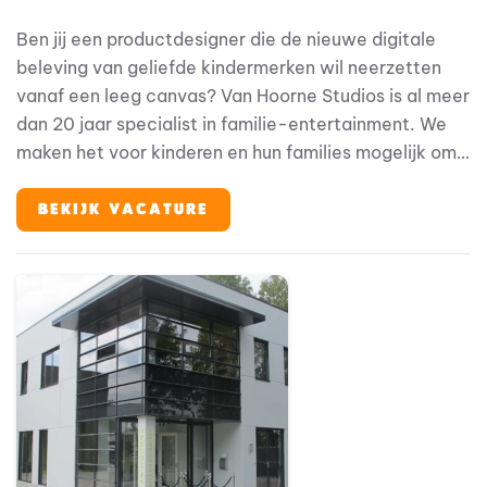
Ben jij een productdesigner die de nieuwe digitale
beleving van geliefde kindermerken wil neerzetten
vanaf een leeg canvas? Van Hoorne Studios is al meer
dan 20 jaar specialist in familie-entertainment. We
maken het voor kinderen en hun families mogelijk om
hun helden te ontmoeten, op elke plek en elk
moment. We zijn eigenaar van geliefde merken als
BEKIJK VACATURE
Fien & Teun, Woezel & Pip en Mike & Molly, en werken
vanuit een 360°-visie: van theatervoorstellingen,
films en tv tot merchandise, licensing en onze eigen
parken en resorts (Avonturenboerderij Molenwaard,
Familie Resort Molenwaard en De Tovertuin). We
bouwen aan een centraal klantplatform dat al onze
merken, concepten en gastcontacten samenbrengt:
apps, websites en een centrale hub voor accounts,
aankopen, content, sparen en meer. Een greenfield-