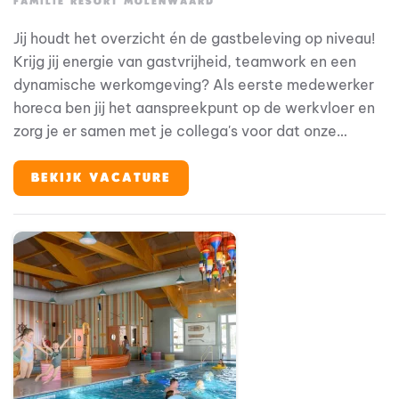
FAMILIE RESORT MOLENWAARD
Jij houdt het overzicht én de gastbeleving op niveau!
Krijg jij energie van gastvrijheid, teamwork en een
dynamische werkomgeving? Als eerste medewerker
horeca ben jij het aanspreekpunt op de werkvloer en
zorg je er samen met je collega's voor dat onze
gasten optimaal kunnen genieten van hun bezoek. Je
werkt actief mee in de operatie, houdt overzicht
BEKIJK VACATURE
tijdens drukke momenten en zorgt ervoor dat zowel
gasten als collega's op jou kunnen rekenen. Met jouw
enthousiasme en gastvrije instelling draag je iedere
dag bij aan de hoge waardering die ons resort van
gasten ontvangt.