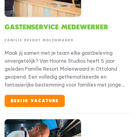
Gastenservice medewerker
FAMILIE RESORT MOLENWAARD
Maak jij samen met je team elke gastbeleving
onvergetelijk? Van Hoorne Studios heeft 5 jaar
geleden Familie Resort Molenwaard in Ottoland
geopend. Een volledig gethematiseerde en
fantasierijke bestemming voor families met jonge
kinderen, waar onze gasten in de beleveniswereld van
Fien & Teun stappen. Binnen deze bijzondere
BEKIJK VACATURE
omgeving speelt Gastenservice een belangrijke rol in
de totale gastbeleving.