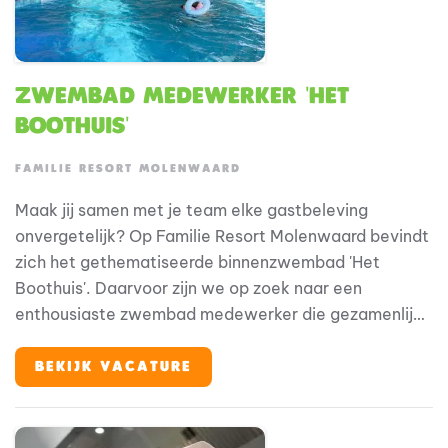
Zwembad medewerker 'Het
Boothuis'
FAMILIE RESORT MOLENWAARD
Maak jij samen met je team elke gastbeleving
onvergetelijk? Op Familie Resort Molenwaard bevindt
zich het gethematiseerde binnenzwembad 'Het
Boothuis'. Daarvoor zijn we op zoek naar een
enthousiaste zwembad medewerker die gezamenlijk
met collega's en de technische dienst
verantwoordelijk is voor het operationeel draaien van
BEKIJK VACATURE
het zwembad. Bij Familie Resort Molenwaard stap je
in de wereld van Fien & Teun, waar alles draait om
plezier, ontdekken en jezelf kunnen zijn. En jij? Jij zorgt