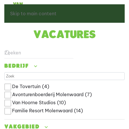
Skip to main content
Vacatures
Type 2 or more characters for results.
Bedrijf
De Tovertuin
(4)
Avonturenboerderij Molenwaard
(7)
Van Hoorne Studios
(10)
Familie Resort Molenwaard
(14)
Vakgebied