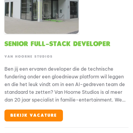
Senior Full-Stack Developer
VAN HOORNE STUDIOS
Ben jij een ervaren developer die de technische
fundering onder een gloednieuw platform wil leggen
en die het leuk vindt om in een AI-gedreven team de
standaard te zetten? Van Hoorne Studios is al meer
dan 20 jaar specialist in familie-entertainment. We
maken het voor kinderen en hun families mogelijk om
hun helden te ontmoeten, op elke plek en elk
BEKIJK VACATURE
moment. We zijn eigenaar van geliefde merken als
Fien & Teun, Woezel & Pip en Mike & Molly, en werken