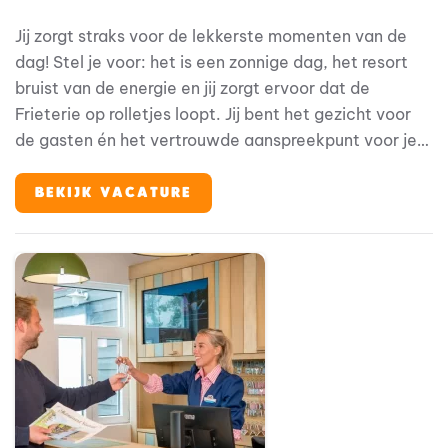
Jij zorgt straks voor de lekkerste momenten van de
dag! Stel je voor: het is een zonnige dag, het resort
bruist van de energie en jij zorgt ervoor dat de
Frieterie op rolletjes loopt. Jij bent het gezicht voor
de gasten én het vertrouwde aanspreekpunt voor je
collega’s. Geen dag is hetzelfde en dat maakt dit
werk zo leuk. Bij Familie Resort Molenwaard draait
BEKIJK VACATURE
alles om beleving. Onze gasten -gezinnen met jonge
kinderen- komen hier voor ontspanning en plezier. Jij
draagt daar elke dag aan bij, met een glimlach en een
goed bakje friet, heerlijke pizza of vers geschept ijsje
geserveerd vanuit de Frieterie.